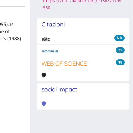
https://hdl.handle.net/11383/1759
580
Citazioni
5), is
pe of
r's (1988)
ND
25
18
social impact