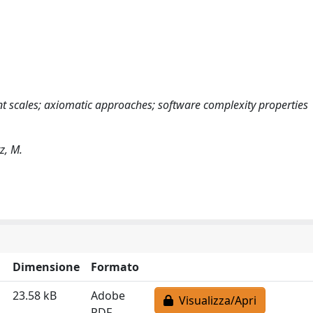
cales; axiomatic approaches; software complexity properties
z, M.
Dimensione
Formato
23.58 kB
Adobe
Visualizza/Apri
PDF