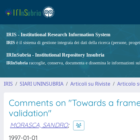
IRIS - Institutional Research Information System
IRIS
è il sistema di gestione integrata dei dati della ricerca (persone, proget
IRInSubria - Institutional Repository Insubria
IRInSubria
raccoglie, conserva, documenta e dissemina le informazioni sulla
IRIS
SIARI UNINSUBRIA
Articoli su Riviste
Articolo s
Comments on "Towards a frame
validation"
MORASCA, SANDRO
;
1997-01-01