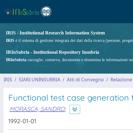
IRIS - Institutional Research Information System
IRIS
è il sistema di gestione integrata dei dati della ricerca (persone, proget
IRInSubria - Institutional Repository Insubria
IRInSubria
raccoglie, conserva, documenta e dissemina le informazioni sulla
IRIS
SIARI UNINSUBRIA
Atti di Convegno
Relazione
Functional test case generation 
MORASCA, SANDRO
;
1992-01-01