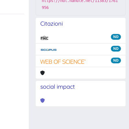
https://hdl.handle.net/11383/1761
956
Citazioni
ND
ND
ND
social impact