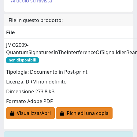
Articolo su Rivista
File in questo prodotto:
File
JMO2009-
QuantumSignaturesInTheInterferenceOfSignalIdlerBea
non disponibili
Tipologia: Documento in Post-print
Licenza: DRM non definito
Dimensione 273.8 kB
Formato Adobe PDF
Visualizza/Apri
Richiedi una copia