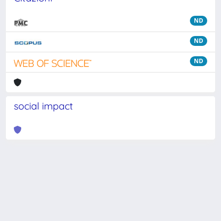
ND
ND
ND
social impact