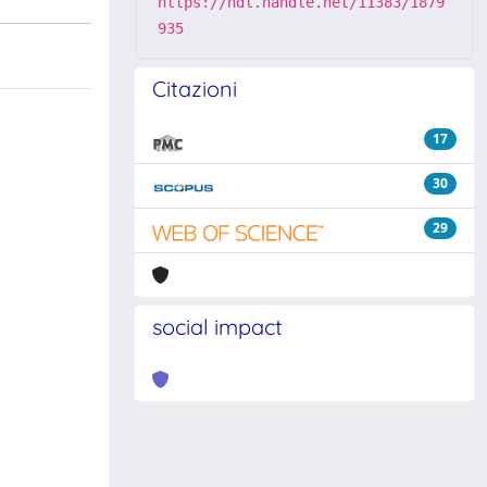
https://hdl.handle.net/11383/1879
935
Citazioni
17
30
29
social impact