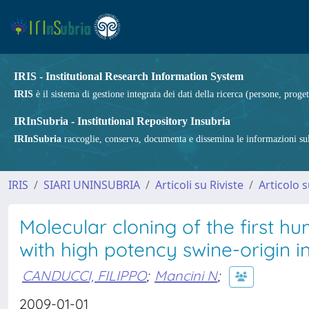
IRIS - Institutional Research Information System
IRIS
è il sistema di gestione integrata dei dati della ricerca (persone, proget
IRInSubria - Institutional Repository Insubria
IRInSubria
raccoglie, conserva, documenta e dissemina le informazioni sulla
IRIS
SIARI UNINSUBRIA
Articoli su Riviste
Articolo s
Molecular cloning of the first h
with high potency swine-origin i
CANDUCCI, FILIPPO
;
Mancini N
;
2009-01-01