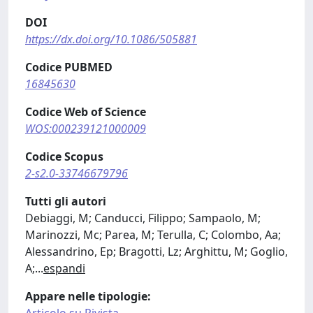
DOI
https://dx.doi.org/10.1086/505881
Codice PUBMED
16845630
Codice Web of Science
WOS:000239121000009
Codice Scopus
2-s2.0-33746679796
Tutti gli autori
Debiaggi, M; Canducci, Filippo; Sampaolo, M;
Marinozzi, Mc; Parea, M; Terulla, C; Colombo, Aa;
Alessandrino, Ep; Bragotti, Lz; Arghittu, M; Goglio,
A;
...
espandi
Appare nelle tipologie: