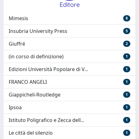
Editore
Mimesis
8
Insubria University Press
5
Giuffré
2
(in corso di definizione)
1
Edizioni Università Popolare di V...
1
FRANCO ANGELI
1
Giappicheli-Routledge
1
Ipsoa
1
Istituto Poligrafico e Zecca dell...
1
Le città del silenzio
1