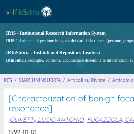
IRIS - Institutional Research Information System
IRIS
è il sistema di gestione integrata dei dati della ricerca (persone, proget
IRInSubria - Institutional Repository Insubria
IRInSubria
raccoglie, conserva, documenta e dissemina le informazioni sulla
IRIS
SIARI UNINSUBRIA
Articoli su Riviste
Articolo s
[Characterization of benign foca
resonance]
OLIVETTI, LUCIO ANTONIO
;
FUGAZZOLA, CA
1992-01-01