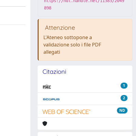
https://hdl.handle.net/11383/2049
898
Attenzione
L'Ateneo sottopone a
validazione solo i file PDF
allegati
Citazioni
1
2
ND