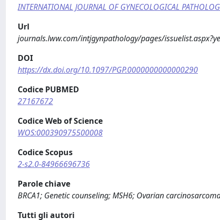
INTERNATIONAL JOURNAL OF GYNECOLOGICAL PATHOLOG
Url
journals.lww.com/intjgynpathology/pages/issuelist.aspx?
DOI
https://dx.doi.org/10.1097/PGP.0000000000000290
Codice PUBMED
27167672
Codice Web of Science
WOS:000390975500008
Codice Scopus
2-s2.0-84966696736
Parole chiave
BRCA1; Genetic counseling; MSH6; Ovarian carcinosarcoma
Tutti gli autori