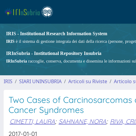
IRIS - Institutional Research Information System
IRIS
è il sistema di gestione integrata dei dati della ricerca (persone, proget
IRInSubria - Institutional Repository Insubria
IRInSubria
raccoglie, conserva, documenta e dissemina le informazioni sulla
IRIS
SIARI UNINSUBRIA
Articoli su Riviste
Articolo s
Two Cases of Carcinosarcomas o
Cancer Syndromes
CIMETTI, LAURA
;
SAHNANE, NORA
;
RIVA, CR
2017-01-01