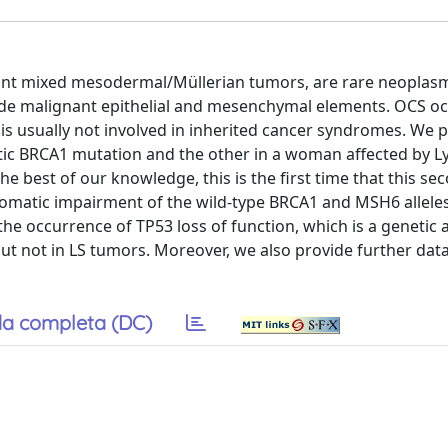
ant mixed mesodermal/Müllerian tumors, are rare neoplas
de malignant epithelial and mesenchymal elements. OCS oc
is usually not involved in inherited cancer syndromes. We 
etic BRCA1 mutation and the other in a woman affected by L
 best of our knowledge, this is the first time that this se
 somatic impairment of the wild-type BRCA1 and MSH6 alleles
he occurrence of TP53 loss of function, which is a genetic a
t not in LS tumors. Moreover, we also provide further dat
a completa (DC)