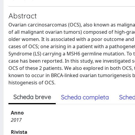
Abstract
Ovarian carcinosarcomas (OCS), also known as malign
of all malignant ovarian tumors) composed of high-gra
older women. It is associated with a poor outcome and 
cases of OCS; one arising in a patient with a pathogen
Syndrome (LS) carrying a MSH6 germline mutation. To the
case has been reported. In this study, we investigated
OCS of these 2 patients. We also explored in both OCS, t
known to occur in BRCA-linked ovarian tumorigenesis bu
histogenesis of OCS.
Scheda breve
Scheda completa
Sched
Anno
2017
Rivista