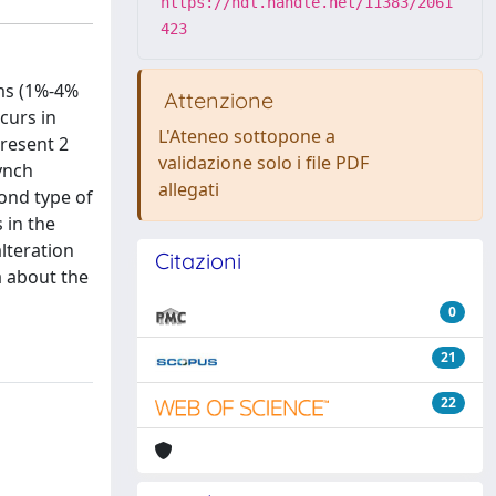
https://hdl.handle.net/11383/2061
423
ms (1%-4%
Attenzione
curs in
L'Ateneo sottopone a
present 2
validazione solo i file PDF
ynch
allegati
cond type of
 in the
lteration
Citazioni
a about the
0
21
22