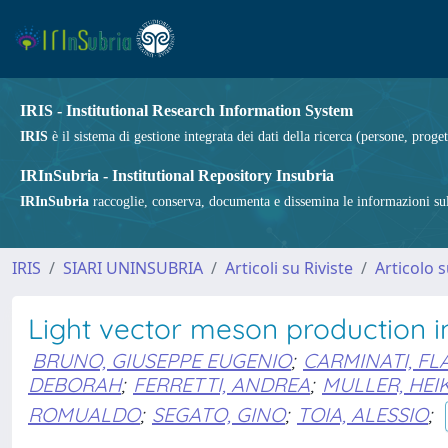
IRIS - Institutional Research Information System
IRIS
è il sistema di gestione integrata dei dati della ricerca (persone, proget
IRInSubria - Institutional Repository Insubria
IRInSubria
raccoglie, conserva, documenta e dissemina le informazioni sulla
IRIS
SIARI UNINSUBRIA
Articoli su Riviste
Articolo s
Light vector meson production in
BRUNO, GIUSEPPE EUGENIO
;
CARMINATI, FL
DEBORAH
;
FERRETTI, ANDREA
;
MULLER, HEI
ROMUALDO
;
SEGATO, GINO
;
TOIA, ALESSIO
;