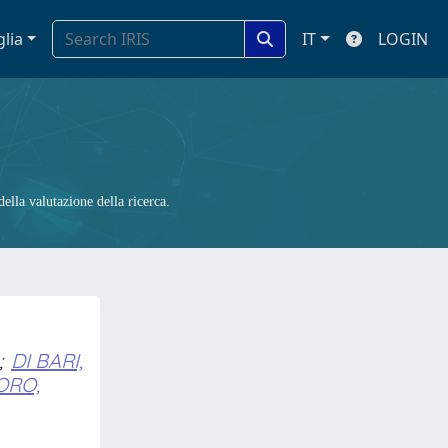
glia
IT
LOGIN
ella valutazione della ricerca.
;
DI BARI,
ORO,