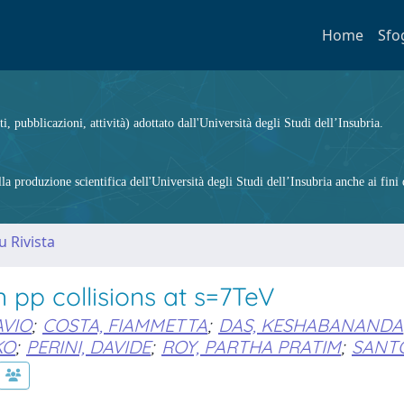
Home
Sfo
ti, pubblicazioni, attività) adottato dall'Università degli Studi dell’Insubria.
 produzione scientifica dell'Università degli Studi dell’Insubria anche ai fini d
u Rivista
 pp collisions at s=7TeV
AVIO
;
COSTA, FIAMMETTA
;
DAS, KESHABANANDA
KO
;
PERINI, DAVIDE
;
ROY, PARTHA PRATIM
;
SANT