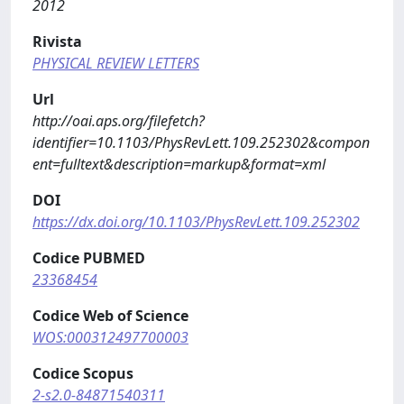
2012
Rivista
PHYSICAL REVIEW LETTERS
Url
http://oai.aps.org/filefetch?
identifier=10.1103/PhysRevLett.109.252302&compon
ent=fulltext&description=markup&format=xml
DOI
https://dx.doi.org/10.1103/PhysRevLett.109.252302
Codice PUBMED
23368454
Codice Web of Science
WOS:000312497700003
Codice Scopus
2-s2.0-84871540311