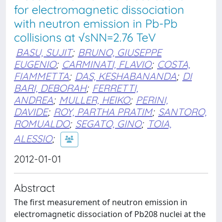
for electromagnetic dissociation
with neutron emission in Pb-Pb
collisions at √sNN=2.76 TeV
BASU, SUJIT
;
BRUNO, GIUSEPPE
EUGENIO
;
CARMINATI, FLAVIO
;
COSTA,
FIAMMETTA
;
DAS, KESHABANANDA
;
DI
BARI, DEBORAH
;
FERRETTI,
ANDREA
;
MULLER, HEIKO
;
PERINI,
DAVIDE
;
ROY, PARTHA PRATIM
;
SANTORO,
ROMUALDO
;
SEGATO, GINO
;
TOIA,
ALESSIO
;
2012-01-01
Abstract
The first measurement of neutron emission in
electromagnetic dissociation of Pb208 nuclei at the