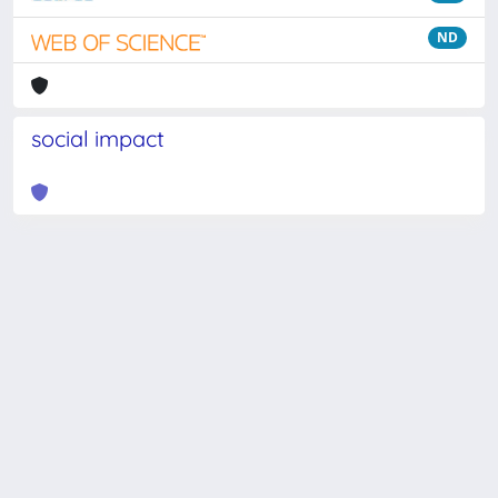
ND
social impact