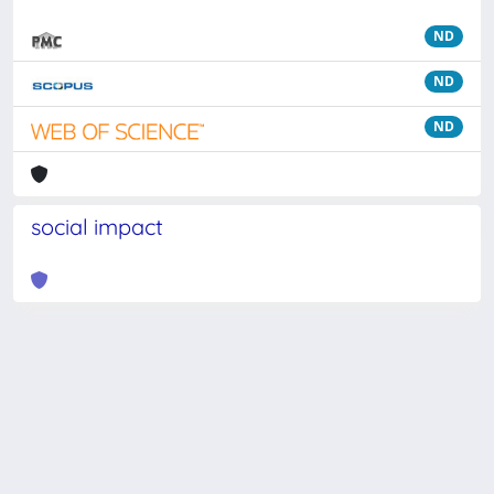
ND
ND
ND
social impact