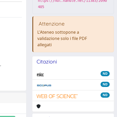
https://hdl.handle.net/11383/2090
405
Attenzione
L'Ateneo sottopone a
validazione solo i file PDF
allegati
Citazioni
.
ND
ND
ND