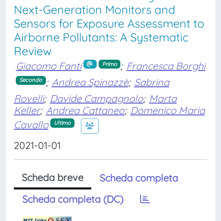
Next-Generation Monitors and
Sensors for Exposure Assessment to
Airborne Pollutants: A Systematic
Review
Giacomo Fanti
;
Francesca Borghi
Primo
;
Andrea Spinazzè
;
Sabrina
Secondo
Rovelli
;
Davide Campagnolo
;
Marta
Keller
;
Andrea Cattaneo
;
Domenico Maria
Cavallo
Ultimo
2021-01-01
Scheda breve
Scheda completa
Scheda completa (DC)