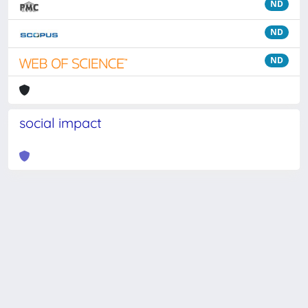
ND
ND
ND
social impact