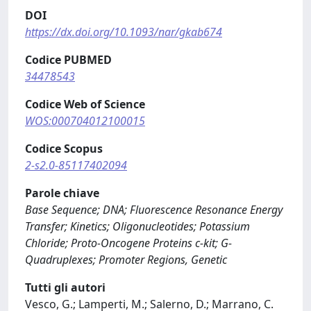
DOI
https://dx.doi.org/10.1093/nar/gkab674
Codice PUBMED
34478543
Codice Web of Science
WOS:000704012100015
Codice Scopus
2-s2.0-85117402094
Parole chiave
Base Sequence; DNA; Fluorescence Resonance Energy
Transfer; Kinetics; Oligonucleotides; Potassium
Chloride; Proto-Oncogene Proteins c-kit; G-
Quadruplexes; Promoter Regions, Genetic
Tutti gli autori
Vesco, G.; Lamperti, M.; Salerno, D.; Marrano, C.