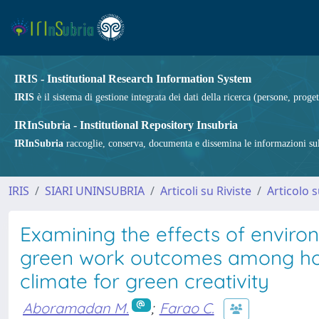
IRIS - Institutional Research Information System
IRIS
è il sistema di gestione integrata dei dati della ricerca (persone, proget
IRInSubria - Institutional Repository Insubria
IRInSubria
raccoglie, conserva, documenta e dissemina le informazioni sulla
IRIS
SIARI UNINSUBRIA
Articoli su Riviste
Articolo s
Examining the effects of environ
green work outcomes among hote
climate for green creativity
Aboramadan M.
;
Farao C.