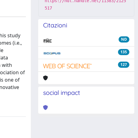
https://hdl.handle.net/11383/2125
517
Citazioni
his study
ND
mes (i.e.,
le
135
data
n with
127
ociation of
is one of
nnovative
social impact