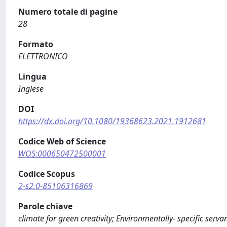
Numero totale di pagine
28
Formato
ELETTRONICO
Lingua
Inglese
DOI
https://dx.doi.org/10.1080/19368623.2021.1912681
Codice Web of Science
WOS:000650472500001
Codice Scopus
2-s2.0-85106316869
Parole chiave
climate for green creativity; Environmentally- specific serv