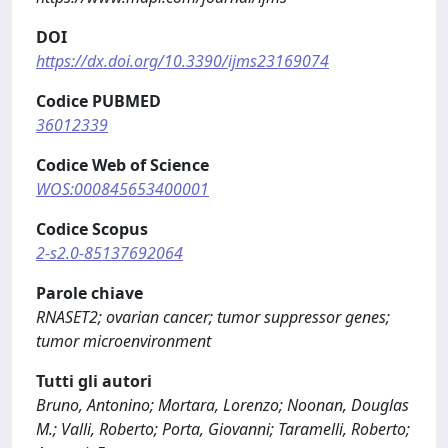
DOI
https://dx.doi.org/10.3390/ijms23169074
Codice PUBMED
36012339
Codice Web of Science
WOS:000845653400001
Codice Scopus
2-s2.0-85137692064
Parole chiave
RNASET2; ovarian cancer; tumor suppressor genes;
tumor microenvironment
Tutti gli autori
Bruno, Antonino; Mortara, Lorenzo; Noonan, Douglas
M.; Valli, Roberto; Porta, Giovanni; Taramelli, Roberto;