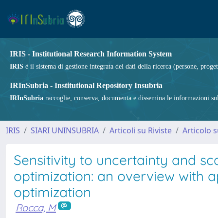
IRIS - Institutional Research Information System
IRIS
è il sistema di gestione integrata dei dati della ricerca (persone, proget
IRInSubria - Institutional Repository Insubria
IRInSubria
raccoglie, conserva, documenta e dissemina le informazioni sulla
IRIS
SIARI UNINSUBRIA
Articoli su Riviste
Articolo s
Sensitivity to uncertainty and sc
optimization: an overview with a
optimization
Rocca, M