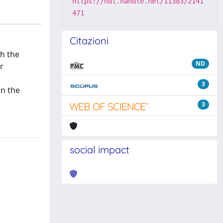
https://hdl.handle.net/11383/2141
471
Citazioni
th the
ND
r
3
in the
3
social impact