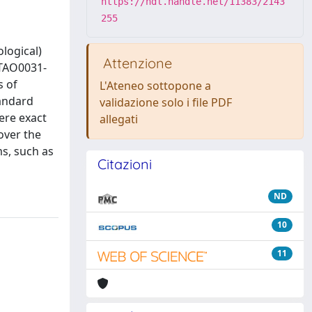
https://hdl.handle.net/11383/2143
255
logical)
Attenzione
RLTAO0031-
s of
L'Ateneo sottopone a
tandard
validazione solo i file PDF
here exact
allegati
over the
ms, such as
Citazioni
ND
10
11