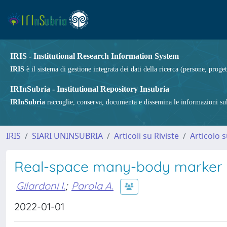
IRIS - Institutional Research Information System
IRIS
è il sistema di gestione integrata dei dati della ricerca (persone, proget
IRInSubria - Institutional Repository Insubria
IRInSubria
raccoglie, conserva, documenta e dissemina le informazioni sulla
IRIS
SIARI UNINSUBRIA
Articoli su Riviste
Articolo s
Real-space many-body marker fo
Gilardoni I.
;
Parola A.
2022-01-01