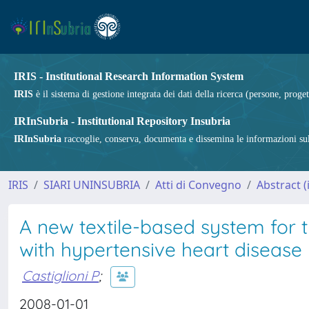
IRIS - Institutional Research Information System
IRIS
è il sistema di gestione integrata dei dati della ricerca (persone, proget
IRInSubria - Institutional Repository Insubria
IRInSubria
raccoglie, conserva, documenta e dissemina le informazioni sulla
IRIS
SIARI UNINSUBRIA
Atti di Convegno
Abstract (i
A new textile-based system for t
with hypertensive heart disease
Castiglioni P
;
2008-01-01