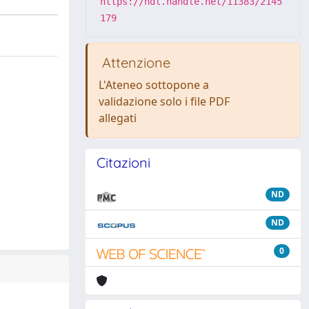
https://hdl.handle.net/11383/2145
179
Attenzione
L'Ateneo sottopone a
validazione solo i file PDF
allegati
Citazioni
ND
ND
0