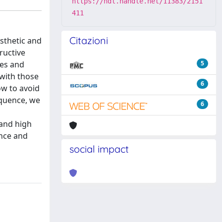
https://hdl.handle.net/11383/2151
411
Citazioni
sthetic and
ructive
ges and
5
 with those
6
ow to avoid
equence, we
6
 and high
ence and
social impact