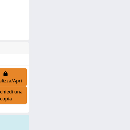
alizza/Apri
chiedi una
copia