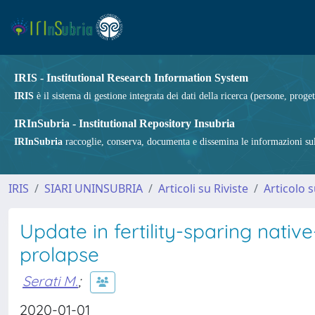
IRIS - Institutional Research Information System
IRIS
è il sistema di gestione integrata dei dati della ricerca (persone, proget
IRInSubria - Institutional Repository Insubria
IRInSubria
raccoglie, conserva, documenta e dissemina le informazioni sulla
IRIS
SIARI UNINSUBRIA
Articoli su Riviste
Articolo s
Update in fertility-sparing nativ
prolapse
Serati M.
;
2020-01-01