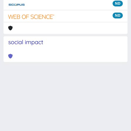
ND
ND
social impact