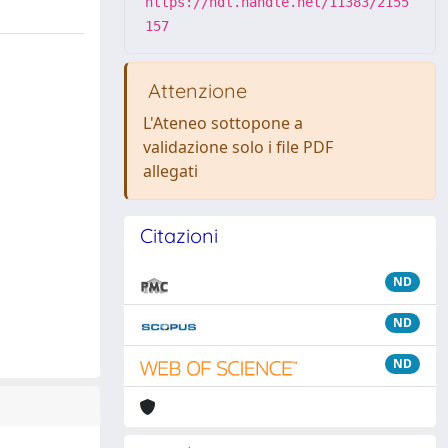
https://hdl.handle.net/11383/2155
157
Attenzione
L'Ateneo sottopone a
validazione solo i file PDF
allegati
Citazioni
ND
ND
ND