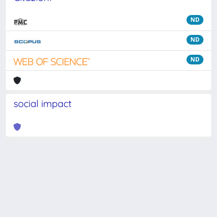
ND
ND
ND
social impact