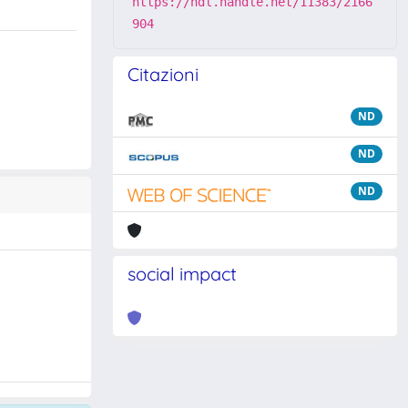
https://hdl.handle.net/11383/2166
904
Citazioni
ND
ND
ND
social impact