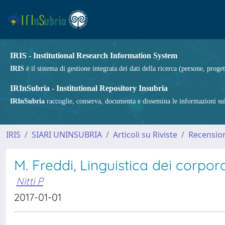
IRIS - Institutional Research Information System
IRIS
è il sistema di gestione integrata dei dati della ricerca (persone, proget
IRInSubria - Institutional Repository Insubria
IRInSubria
raccoglie, conserva, documenta e dissemina le informazioni sulla
IRIS
SIARI UNINSUBRIA
Articoli su Riviste
Recension
M. Freddi, Linguistica dei corpo
Nitti P
2017-01-01