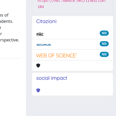
https://hdl.handle.net/11383/2167
184
es of
Citazioni
udents.
e
ar
ND
rspective.
ND
ND
social impact