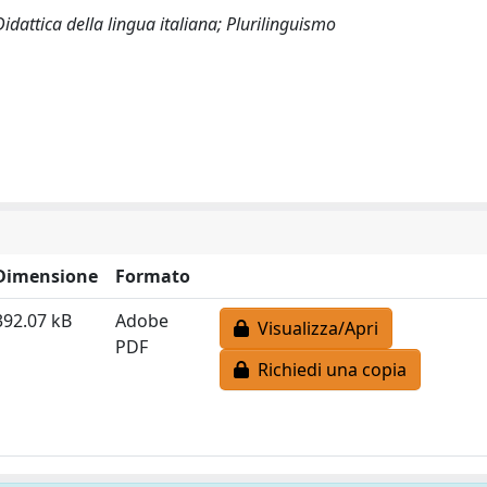
Didattica della lingua italiana; Plurilinguismo
Dimensione
Formato
392.07 kB
Adobe
Visualizza/Apri
PDF
Richiedi una copia