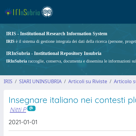
IRIS - Institutional Research Information System
IRIS
è il sistema di gestione integrata dei dati della ricerca (persone, proget
IRInSubria - Institutional Repository Insubria
IRInSubria
raccoglie, conserva, documenta e dissemina le informazioni sulla
IRIS
SIARI UNINSUBRIA
Articoli su Riviste
Articolo s
Insegnare italiano nei contesti p
Nitti P
2021-01-01