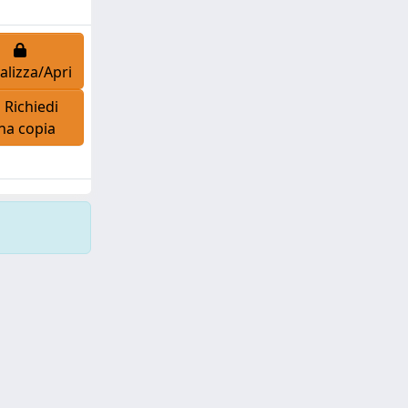
alizza/Apri
Richiedi
na copia