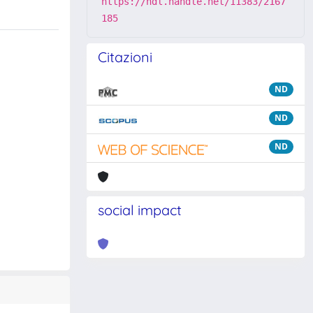
https://hdl.handle.net/11383/2167
185
Citazioni
ND
ND
ND
social impact