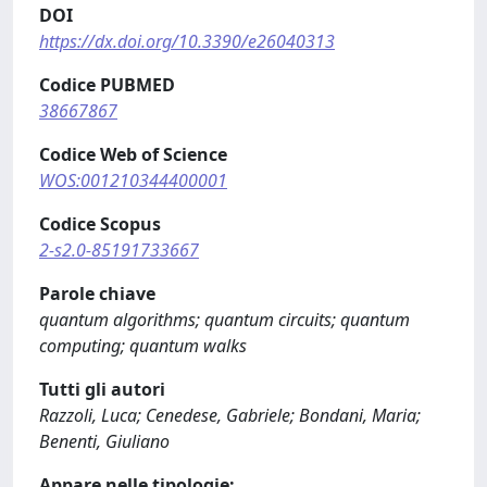
DOI
https://dx.doi.org/10.3390/e26040313
Codice PUBMED
38667867
Codice Web of Science
WOS:001210344400001
Codice Scopus
2-s2.0-85191733667
Parole chiave
quantum algorithms; quantum circuits; quantum
computing; quantum walks
Tutti gli autori
Razzoli, Luca; Cenedese, Gabriele; Bondani, Maria;
Benenti, Giuliano
Appare nelle tipologie: