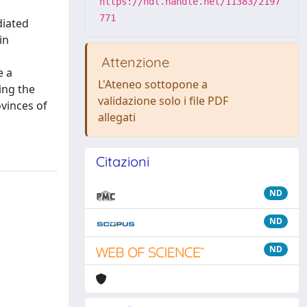
https://hdl.handle.net/11383/2197
771
diated
in
Attenzione
e a
L'Ateneo sottopone a
sing the
validazione solo i file PDF
ovinces of
allegati
Citazioni
ND
ND
ND