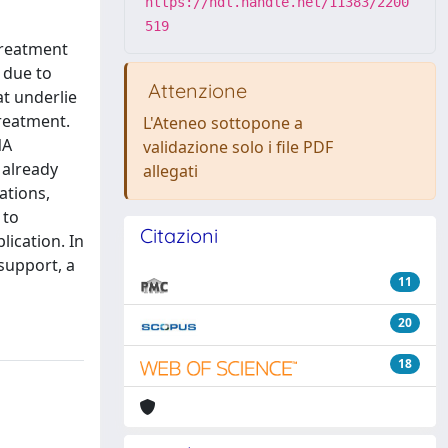
https://hdl.handle.net/11383/2200
519
 treatment
, due to
Attenzione
t underlie
reatment.
L'Ateneo sottopone a
NA
validazione solo i file PDF
 already
allegati
ations,
 to
Citazioni
ication. In
 support, a
11
20
18