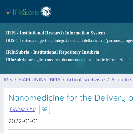
IRIS - Institutional Research Information System
IRIS
è il sistema di gestione integrata dei dati della ricerca (persone, proget
IRInSubria - Institutional Repository Insubria
IRInSubria
raccoglie, conserva, documenta e dissemina le informazioni sulla
IRIS
SIARI UNINSUBRIA
Articoli su Riviste
Articolo s
Nanomedicine for the Delivery 
Ghidini M
;
2022-01-01