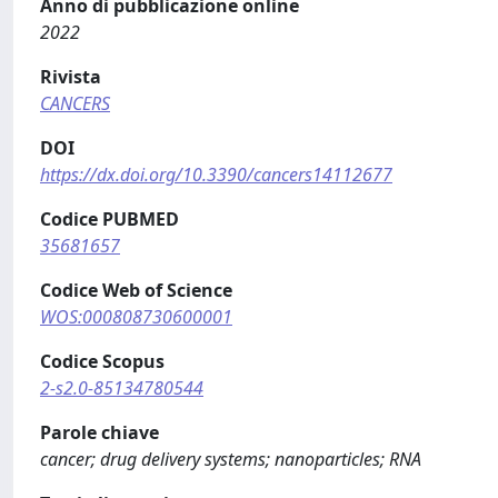
Anno di pubblicazione online
2022
Rivista
CANCERS
DOI
https://dx.doi.org/10.3390/cancers14112677
Codice PUBMED
35681657
Codice Web of Science
WOS:000808730600001
Codice Scopus
2-s2.0-85134780544
Parole chiave
cancer; drug delivery systems; nanoparticles; RNA