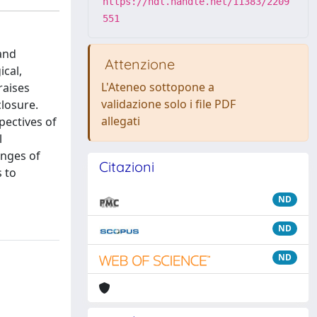
https://hdl.handle.net/11383/2209
551
and
Attenzione
ical,
L'Ateneo sottopone a
raises
validazione solo i file PDF
closure.
allegati
pectives of
l
enges of
Citazioni
s to
ND
ND
ND