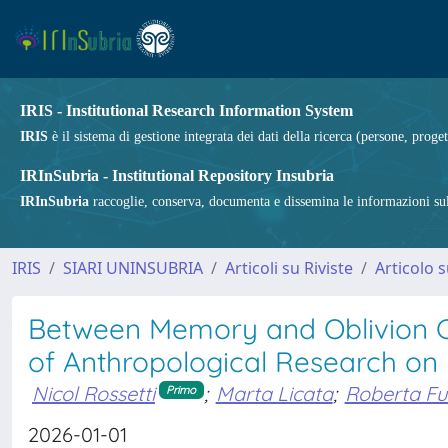
IRIS - Institutional Research Information System
IRIS
è il sistema di gestione integrata dei dati della ricerca (persone, proget
IRInSubria - Institutional Repository Insubria
IRInSubria
raccoglie, conserva, documenta e dissemina le informazioni sulla
IRIS
SIARI UNINSUBRIA
Articoli su Riviste
Articolo s
Between Memory and Oblivion Co
of Anthropological Research on I
Nicol Rossetti
;
Marta Licata
;
Roberta Fu
Primo
2026-01-01