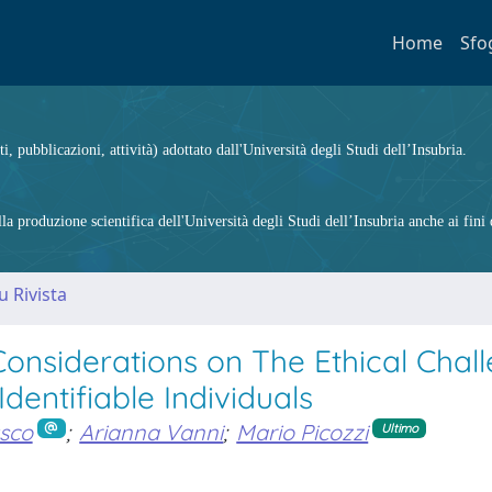
Home
Sfo
ti, pubblicazioni, attività) adottato dall'Università degli Studi dell’Insubria.
 produzione scientifica dell'Università degli Studi dell’Insubria anche ai fini d
u Rivista
nsiderations on The Ethical Chal
dentifiable Individuals
sco
;
Arianna Vanni
;
Mario Picozzi
Ultimo