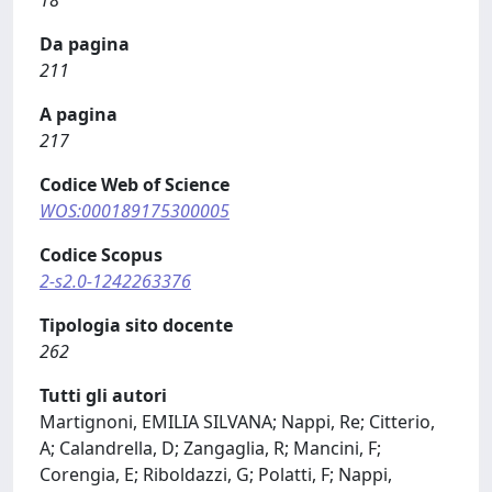
18
Da pagina
211
A pagina
217
Codice Web of Science
WOS:000189175300005
Codice Scopus
2-s2.0-1242263376
Tipologia sito docente
262
Tutti gli autori
Martignoni, EMILIA SILVANA; Nappi, Re; Citterio,
A; Calandrella, D; Zangaglia, R; Mancini, F;
Corengia, E; Riboldazzi, G; Polatti, F; Nappi,