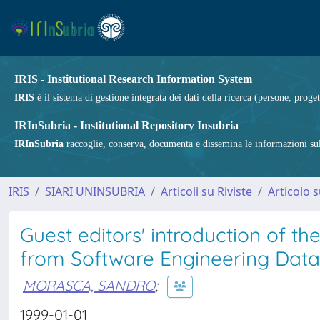
IRIS - Institutional Research Information System
IRIS
è il sistema di gestione integrata dei dati della ricerca (persone, proget
IRInSubria - Institutional Repository Insubria
IRInSubria
raccoglie, conserva, documenta e dissemina le informazioni sulla
IRIS
SIARI UNINSUBRIA
Articoli su Riviste
Articolo s
Guest editors' introduction of t
from Software Engineering Data
MORASCA, SANDRO
;
1999-01-01