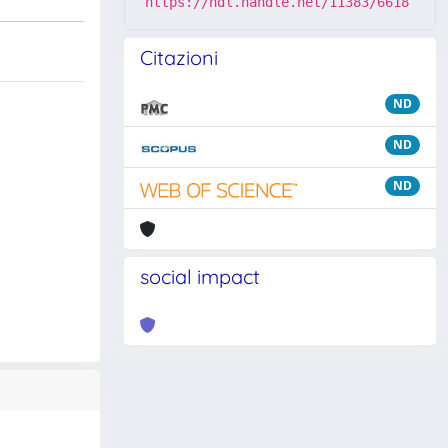
https://hdl.handle.net/11383/6618
Citazioni
ND
ND
ND
social impact