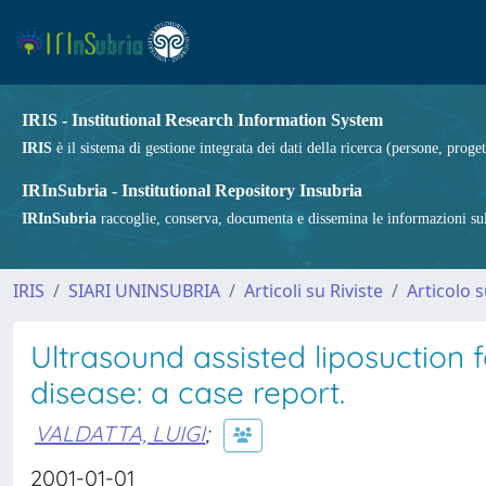
IRIS - Institutional Research Information System
IRIS
è il sistema di gestione integrata dei dati della ricerca (persone, proget
IRInSubria - Institutional Repository Insubria
IRInSubria
raccoglie, conserva, documenta e dissemina le informazioni sulla
IRIS
SIARI UNINSUBRIA
Articoli su Riviste
Articolo s
Ultrasound assisted liposuction 
disease: a case report.
VALDATTA, LUIGI
;
2001-01-01