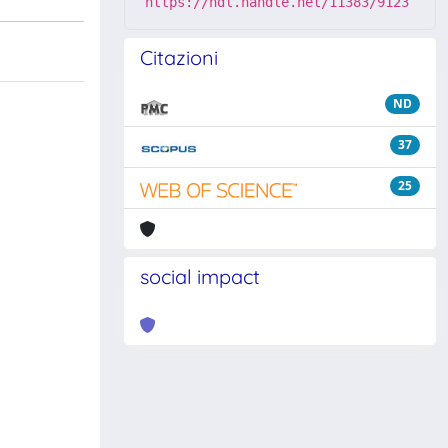
https://hdl.handle.net/11383/9123
Citazioni
ND
37
25
social impact