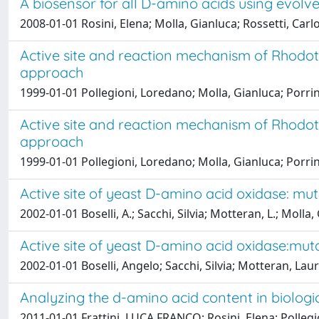
A biosensor for all D-amino acids using evol
2008-01-01 Rosini, Elena; Molla, Gianluca; Rossetti, Carlo;
Active site and reaction mechanism of Rhodoto
approach
1999-01-01 Pollegioni, Loredano; Molla, Gianluca; Porrini, 
Active site and reaction mechanism of Rhodoto
approach
1999-01-01 Pollegioni, Loredano; Molla, Gianluca; Porrini, D
Active site of yeast D-amino acid oxidase: mu
2002-01-01 Boselli, A.; Sacchi, Silvia; Motteran, L.; Molla
Active site of yeast D-amino acid oxidase:mut
2002-01-01 Boselli, Angelo; Sacchi, Silvia; Motteran, Laur
Analyzing the d-amino acid content in biolo
2011-01-01 Frattini, LUCA FRANCO; Rosini, Elena; Pollegi