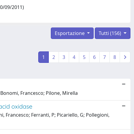
30/09/2011)
Esportazione
Tutti (156)
1
2
3
4
5
6
7
8
; Bonomi, Francesco; Pilone, Mirella
acid oxidase
, Francesco; Ferranti, P; Picariello, G; Pollegioni,