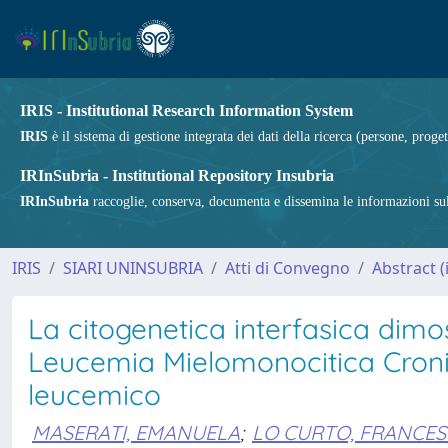
IRIS - Institutional Research Information System
IRIS
è il sistema di gestione integrata dei dati della ricerca (persone, proget
IRInSubria - Institutional Repository Insubria
IRInSubria
raccoglie, conserva, documenta e dissemina le informazioni sulla
IRIS
SIARI UNINSUBRIA
Atti di Convegno
Abstract 
La citogenetica interfasica dimos
Leucemia Mielomonocitica Cronic
leucemico
MASERATI, EMANUELA
;
LO CURTO, FRANCE