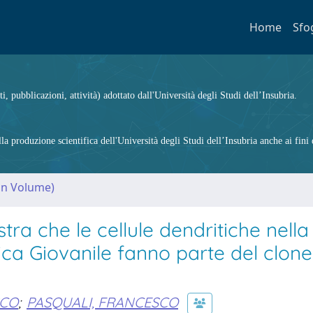
Home
Sfo
ti, pubblicazioni, attività) adottato dall'Università degli Studi dell’Insubria.
 produzione scientifica dell'Università degli Studi dell’Insubria anche ai fini d
(in Volume)
tra che le cellule dendritiche nella
a Giovanile fanno parte del clone
SCO
;
PASQUALI, FRANCESCO