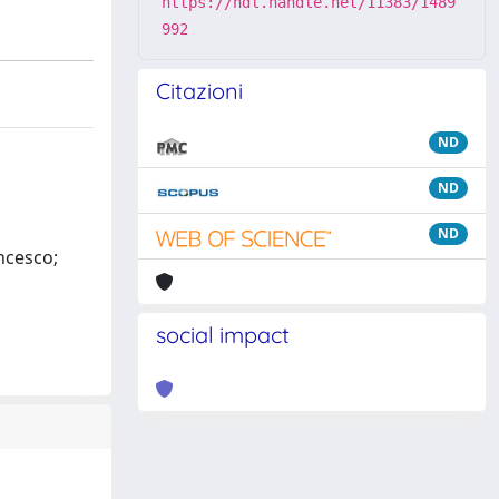
https://hdl.handle.net/11383/1489
992
Citazioni
ND
ND
ND
ncesco;
social impact