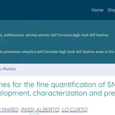
Home
Sfo
ti, pubblicazioni, attività) adottato dall'Università degli Studi dell’Insubria.
 produzione scientifica dell'Università degli Studi dell’Insubria anche ai fini d
u Rivista
es for the fine quantification of S
elopment, characterization and pre
O MARIO
;
PASSI, ALBERTO
;
LO CURTO,