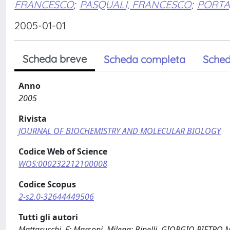
FRANCESCO
;
PASQUALI, FRANCESCO
;
PORTA
2005-01-01
Scheda breve
Scheda completa
Sched
Anno
2005
Rivista
JOURNAL OF BIOCHEMISTRY AND MOLECULAR BIOLOGY
Codice Web of Science
WOS:000232212100008
Codice Scopus
2-s2.0-32644449506
Tutti gli autori
Mattarucchi, E; Marsoni, Milena; Binelli, GIORGIO PIETRO M