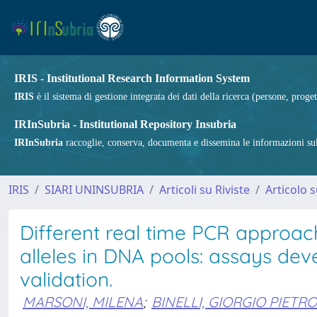
IRIS - Institutional Research Information System
IRIS
è il sistema di gestione integrata dei dati della ricerca (persone, proget
IRInSubria - Institutional Repository Insubria
IRInSubria
raccoglie, conserva, documenta e dissemina le informazioni sulla
IRIS
SIARI UNINSUBRIA
Articoli su Riviste
Articolo s
Different real time PCR approach
alleles in DNA pools: assays dev
validation.
MARSONI, MILENA
;
BINELLI, GIORGIO PIETR