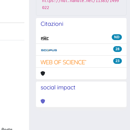
https://hdl.handle.net/11383/1499
022
Citazioni
ND
28
23
social impact
 Porta,