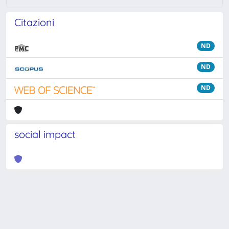
Citazioni
ND
ND
ND
social impact