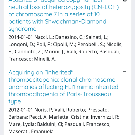
neutral loss of heterozygosity (CN-LOH)
of chromosome 7 in a series of 10
patients with Shwachman-Diamond
syndrome
2014-01-01 Nacci, L.; Danesino, C.; Sainati, L.;
Longoni, D.; Poli, F.; Cipolli, M.; Perobelli, S.; Nicolis,
E.; Cannioto, Z.; Morini, J.; Valli, Roberto; Pasquali,
Francesco; Minelli, A.
Acquiring an "inherited"
thrombocitopenia: clonal chromosome
anomalies affecting FLI1 mimic inherited
thrombocitopenia of Paris-Trousseau
type
2012-01-01 Noris, P; Valli, Roberto; Pressato,
Barbara; Pecci, A; Marletta, Cristina; Invernizzi, R;
Mare, Lydia; Balduini, Cl; Pasquali, Francesco;
Maserati, Emanuela