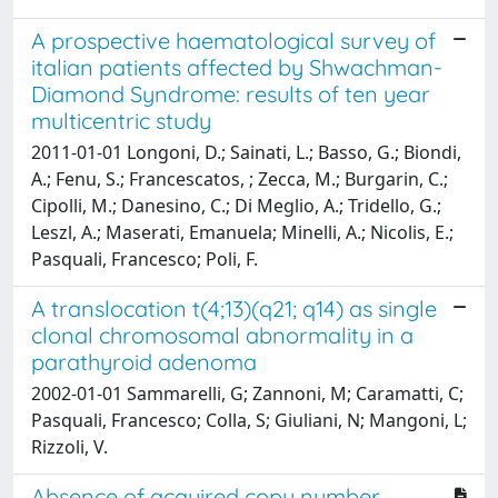
A prospective haematological survey of
italian patients affected by Shwachman-
Diamond Syndrome: results of ten year
multicentric study
2011-01-01 Longoni, D.; Sainati, L.; Basso, G.; Biondi,
A.; Fenu, S.; Francescatos, ; Zecca, M.; Burgarin, C.;
Cipolli, M.; Danesino, C.; Di Meglio, A.; Tridello, G.;
Leszl, A.; Maserati, Emanuela; Minelli, A.; Nicolis, E.;
Pasquali, Francesco; Poli, F.
A translocation t(4;13)(q21; q14) as single
clonal chromosomal abnormality in a
parathyroid adenoma
2002-01-01 Sammarelli, G; Zannoni, M; Caramatti, C;
Pasquali, Francesco; Colla, S; Giuliani, N; Mangoni, L;
Rizzoli, V.
Absence of acquired copy number