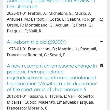
Aneuploidy: Case Report and Review of
the Literature
2025-01-01 Frattini, A.; Micheloni, G.; Musio, A.;
Antunes, M.; Barbot, J.; Costa, E.; Seabra, P.; Righi, R.;
Orsini, F.; Montalbano, G.; Acquati, F.; Porta, G.;
Pasquali, F.; Valli, R.
A liveborn triploid (69,XXY)
1978-01-01 Francesconi, D.; Magrini, U.; Pasquali,
Francesco; Rondini, G.; Severi, F.
A new recurrent chromosome change in
pediatric therapy-related
myelodysplastic syndrome: unbalanced
translocation 1/6 with cryptic duplication
of the short arms of chromosome 6
2012-01-01 Tassano, E; Tavella, E; Valli, Roberto;
Micalizzi, Cuoco; Maserati, Emanuela; Pasquali,
Francesco; Morerio, C.