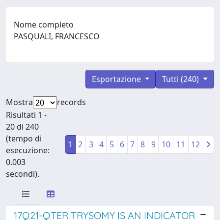
Nome completo
PASQUALI, FRANCESCO
Esportazione
Tutti (240)
Mostra
records
Risultati 1 -
20 di 240
(tempo di
1
2
3
4
5
6
7
8
9
10
11
12
esecuzione:
0.003
secondi).
17Q21-QTER TRYSOMY IS AN INDICATOR