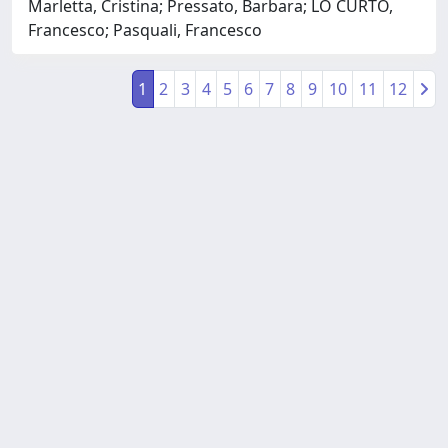
Marletta, Cristina; Pressato, Barbara; LO CURTO,
Francesco; Pasquali, Francesco
1
2
3
4
5
6
7
8
9
10
11
12
Powered by
IRIS
-
about IRIS
-
Utilizzo dei cookie
-
Privacy
Copyright © 2026